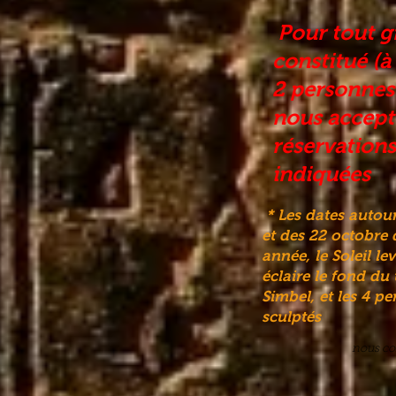
Pour tout g
constitué (à
2 personne
nous accept
réservations
indiquées
* Les dates autour
et des 22 octobre
année, le Soleil le
éclaire le fond du
Simbel, et les 4 p
sculptés
nous co