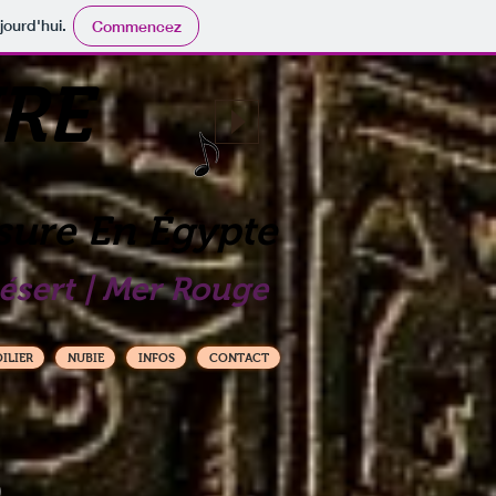
jourd'hui.
Commencez
RE
sure En Égypte
Désert | Mer Rouge
OILIER
NUBIE
INFOS
CONTACT
)