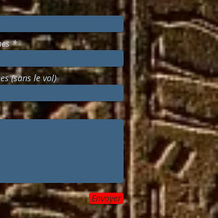
nes
s (sans le vol)
Envoyer