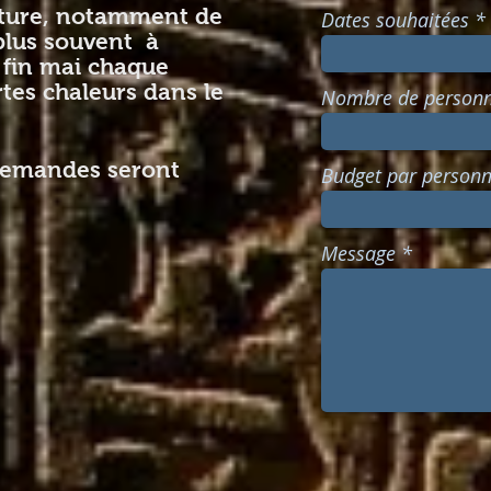
nture, notamment de
Dates souhaitées
plus souvent à
à fin mai chaque
tes chaleurs dans le
Nombre de person
demandes seront
Budget par personne
Message