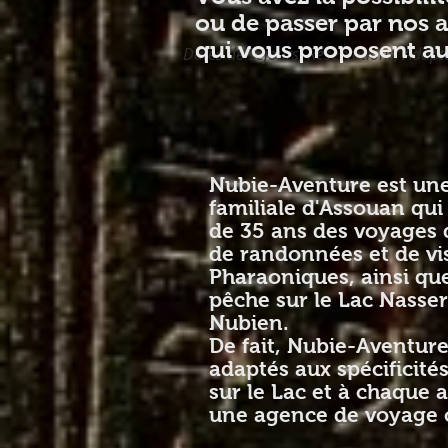
ou de passer par nos 
qui vous proposent aus
Dates de Séjours, Réservations, Adapt
Nubie-Aventure est une
familiale d'Assouan qui
de 35 ans des voyages d
de randonnées et de vi
Pharaoniques, ainsi qu
pêche sur le Lac Nasse
Nubien.
De fait, Nubie-Aventur
adaptés aux spécificité
sur le Lac et à chaque ac
une agence de voyage c