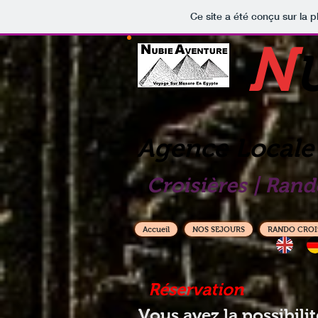
Ce site a été conçu sur la p
N
Agence Locale
Croisières | Rand
Accueil
NOS SEJOURS
RANDO CROI
Réservation
Vous avez la possibili