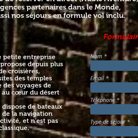
agences partenaires dans le Monde,
si nos séjours en formule vol inclu.
ations
.
Formulair
Nom
 petite entreprise
 propose depuis plus
e croisières,
Email
sites des temples
e des voyages de
r au cœur du désert
Téléphone
e dispose de bateaux
s de la navigation
tivité, et n'est pas
Type de séjour
lassique.