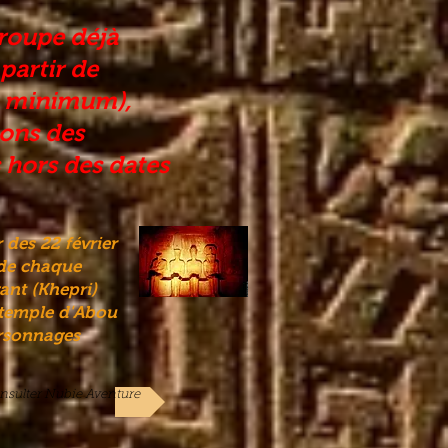
roupe déjà
 partir de
s minimum),
ons des
 hors des dates
 des 22 février
 de chaque
vant (Khepri)
 temple d'Abou
ersonnages
nsulter Nubie Aventure