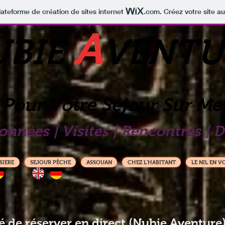
lateforme de création de sites internet
.com
. Créez votre site au
A
UBIE
VENTU
 Pour Votre Séjour Sur Me
onnées | Visites | Rencontres | 
SIERE
SEJOUR PÊCHE
ASSOUAN
CHEZ L'HABITANT
LE NIL EN V
té de réserver en direct (Nubie Aventure